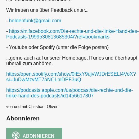
Wir freuen uns über Feedback unter...
-
heldenfunk@gmail.com
-
https://m.facebook.com/Die-rechte-und-die-linke-Hand-des-
Podcasts-1999530813685304/?ref=bookmarks
- Youtube oder Spotify (unter die Folge posten)
...gerne auch auf unserer Homepage, ITunes und überhaupt
überall zum anhören.
https://open.spotify.com/show/0iExY9ujvWJDrESELl4VoX?
si=JuDwMzvMT7aNCLnIDPF3uQ
https://podcasts.apple.com/us/podcast/die-rechte-und-die-
linke-hand-des-podcasts/id1456617807
von und mit Christian, Oliver
Abonnieren