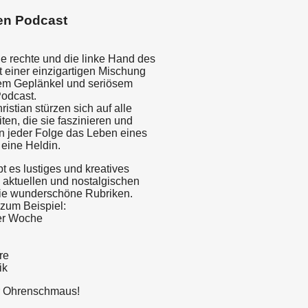
en Podcast
ie rechte und die linke Hand des
t einer einzigartigen Mischung
em Geplänkel und seriösem
Podcast.
ristian stürzen sich auf alle
ten, die sie faszinieren und
n jeder Folge das Leben eines
 eine Heldin.
bt es lustiges und kreatives
 aktuellen und nostalgischen
e wunderschöne Rubriken.
zum Beispiel:
er Woche
re
ik
r Ohrenschmaus!