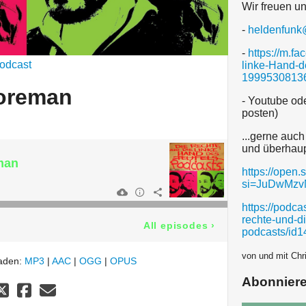
Wir freuen un
-
heldenfunk
-
https://m.f
odcast
linke-Hand-d
19995308136
Foreman
- Youtube ode
posten)
...gerne auc
und überhaup
man
https://ope
si=JuDwMz
https://podca
rechte-und-d
All episodes
›
podcasts/id
von und mit Chri
laden:
MP3
|
AAC
|
OGG
|
OPUS
Abonnier