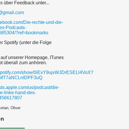
s über Feedback unter...
@gmail.com
acebook.com/Die-rechte-und-die-
es-Podcasts-
85304/?ref=bookmarks
r Spotify (unter die Folge
h auf unserer Homepage, ITunes
t überall zum anhören.
n.spotify.com/show/0iExY9ujvWJDrESELl4VoX?
vMT7aNCLnIDPF3uQ
sts.apple.com/us/podcast/die-
ie-linke-hand-des-
1456617807
stian, Oliver
en