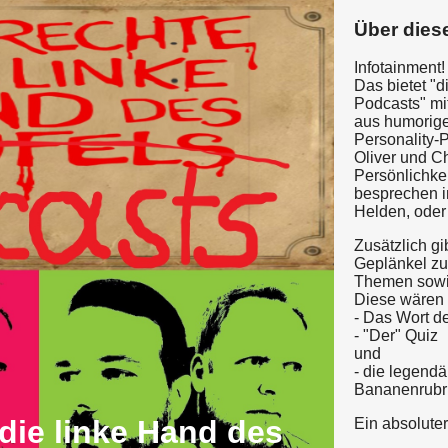
Über dies
Infotainment!
Das bietet "d
Podcasts" mi
aus humorig
Personality-
Oliver und Ch
Persönlichkei
besprechen i
Helden, oder
Zusätzlich gi
Geplänkel zu
Themen sowi
Diese wären 
- Das Wort d
- "Der" Quiz
und
- die legendä
Bananenrubr
die linke Hand des
Ein absolute