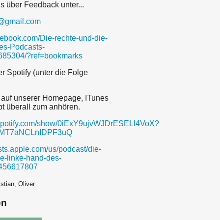
s über Feedback unter...
@gmail.com
acebook.com/Die-rechte-und-die-
es-Podcasts-
85304/?ref=bookmarks
r Spotify (unter die Folge
h auf unserer Homepage, ITunes
t überall zum anhören.
n.spotify.com/show/0iExY9ujvWJDrESELl4VoX?
vMT7aNCLnIDPF3uQ
sts.apple.com/us/podcast/die-
ie-linke-hand-des-
1456617807
stian, Oliver
en