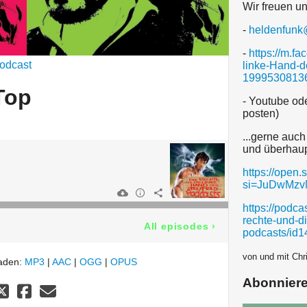
Wir freuen un
-
heldenfunk
-
https://m.f
odcast
linke-Hand-d
19995308136
Top
- Youtube ode
posten)
...gerne auc
und überhaup
https://ope
si=JuDwMz
https://podca
rechte-und-d
All episodes
›
podcasts/id
von und mit Chri
laden:
MP3
|
AAC
|
OGG
|
OPUS
Abonnier