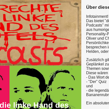
Über dies
Infotainment!
Das bietet "d
Podcasts" mi
aus humorig
Personality-
Oliver und Ch
Persönlichkei
besprechen i
Helden, oder
Zusätzlich gi
Geplänkel zu
Themen sowi
Diese wären 
- Das Wort d
- "Der" Quiz
und
- die legendä
Bananenrubr
die linke Hand des
Ein absolute