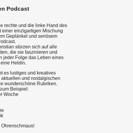
en Podcast
ie rechte und die linke Hand des
t einer einzigartigen Mischung
em Geplänkel und seriösem
Podcast.
ristian stürzen sich auf alle
ten, die sie faszinieren und
n jeder Folge das Leben eines
 eine Heldin.
bt es lustiges und kreatives
 aktuellen und nostalgischen
e wunderschöne Rubriken.
zum Beispiel:
er Woche
re
ik
r Ohrenschmaus!